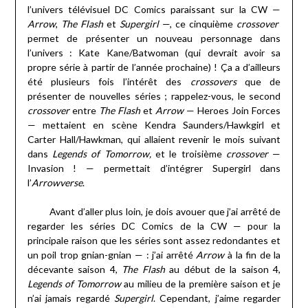
l’univers télévisuel DC Comics paraissant sur la CW —
Arrow
,
The Flash
et
Supergirl
—, ce cinquième
crossover
permet de présenter un nouveau personnage dans
l’univers : Kate Kane/Batwoman (qui devrait avoir sa
propre série à partir de l’année prochaine) ! Ça a d’ailleurs
été plusieurs fois l’intérêt des
crossovers
que de
présenter de nouvelles séries ; rappelez-vous, le second
crossover
entre
The Flash
et
Arrow
— Heroes Join Forces
— mettaient en scène Kendra Saunders/Hawkgirl et
Carter Hall/Hawkman, qui allaient revenir le mois suivant
dans
Legends of Tomorrow,
et le troisième
crossover
—
Invasion ! — permettait d’intégrer Supergirl dans
l’
Arrowverse
.
Avant d’aller plus loin, je dois avouer que j’ai arrêté de
regarder les séries DC Comics de la CW — pour la
principale raison que les séries sont assez redondantes et
un poil trop gnian-gnian — : j’ai arrêté
Arrow
à la fin de la
décevante saison 4,
The Flash
au début de la saison 4,
Legends of Tomorrow
au milieu de la première saison et je
n’ai jamais regardé
Supergirl
. Cependant, j’aime regarder