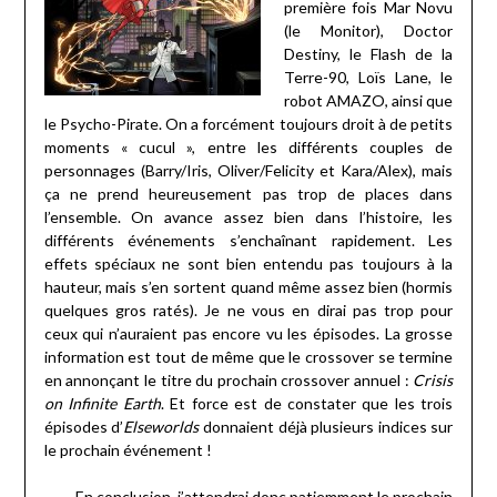
première fois Mar Novu
(le Monitor), Doctor
Destiny, le Flash de la
Terre-90, Loïs Lane, le
robot AMAZO, ainsi que
le Psycho-Pirate. On a forcément toujours droit à de petits
moments « cucul », entre les différents couples de
personnages (Barry/Iris, Oliver/Felicity et Kara/Alex), mais
ça ne prend heureusement pas trop de places dans
l’ensemble. On avance assez bien dans l’histoire, les
différents événements s’enchaînant rapidement. Les
effets spéciaux ne sont bien entendu pas toujours à la
hauteur, mais s’en sortent quand même assez bien (hormis
quelques gros ratés). Je ne vous en dirai pas trop pour
ceux qui n’auraient pas encore vu les épisodes. La grosse
information est tout de même que le crossover se termine
en annonçant le titre du prochain crossover annuel :
Crisis
on Infinite Earth
. Et force est de constater que les trois
épisodes d’
Elseworlds
donnaient déjà plusieurs indices sur
le prochain événement !
En conclusion, j’attendrai donc patiemment le prochain