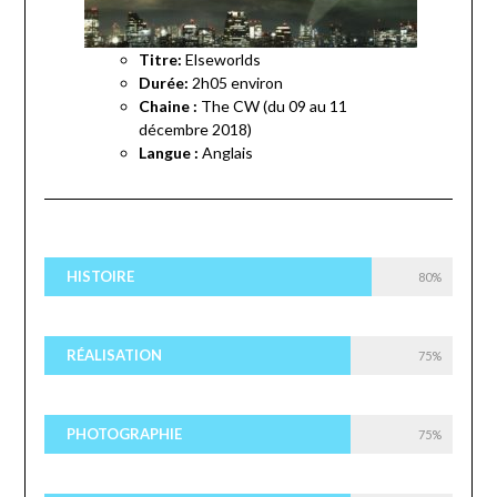
Titre:
Elseworlds
Durée:
2h05 environ
Chaine :
The CW (du 09 au 11
décembre 2018)
Langue :
Anglais
HISTOIRE
80%
RÉALISATION
75%
PHOTOGRAPHIE
75%