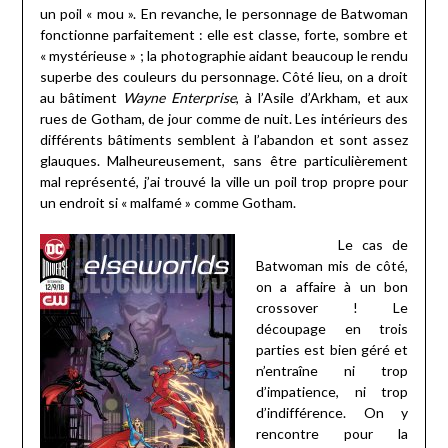
un poil « mou ». En revanche, le personnage de Batwoman
fonctionne parfaitement : elle est classe, forte, sombre et
« mystérieuse » ; la photographie aidant beaucoup le rendu
superbe des couleurs du personnage. Côté lieu, on a droit
au bâtiment
Wayne
Enterprise
, à l’Asile d’Arkham, et aux
rues de Gotham, de jour comme de nuit. Les intérieurs des
différents bâtiments semblent à l’abandon et sont assez
glauques. Malheureusement, sans être particulièrement
mal représenté, j’ai trouvé la ville un poil trop propre pour
un endroit si « malfamé » comme Gotham.
Le cas de
Batwoman mis de côté,
on a affaire à un bon
crossover ! Le
découpage en trois
parties est bien géré et
n’entraîne ni trop
d’impatience, ni trop
d’indifférence. On y
rencontre pour la