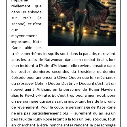
réellement que
dans un épisode
sur trois (le
second), et n’est
que
moyennement
important. Kate
Kane aide les
trois super-héros lorsqu’ils sont dans la panade, et revient
sous les traits de Batwoman dans le « combat final », lors
d’un incident à l’Asile d’Arkham ; elle revient ensuite dans
les toutes dernières secondes du troisième et dernier
épisode pour annoncer à Oliver Queen que le « méchant »
du
crossover
(John « Doctor Destiny » Deegan) s’est fait un
nouvel ami à Arkham, en la personne de Roger Hayden,
alias le Psycho-Pirate. Et c’est trop peu, à mon goût, pour
un personnage qui paraissait si important lors de la promo
de l’événement. Pour le coup, le personnage de Kate Kane
ne m’a pas particulièrement plu — sûrement dû au jeu un
peu faux de Ruby Rose (étant à la fois un peu stoïque, tout
en cherchant à être nonchalante) rendant le personnage