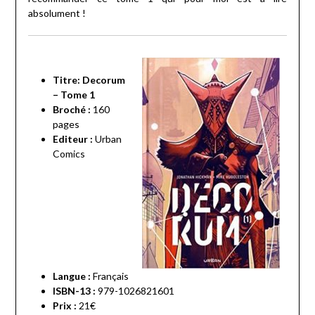
absolument !
Titre: Decorum
– Tome 1
Broché :
160
pages
Editeur :
Urban
Comics
Langue :
Français
ISBN-13 :
979-1026821601
Prix :
21€