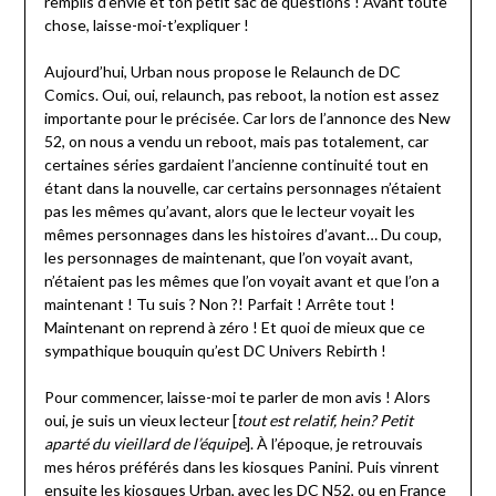
remplis d’envie et ton petit sac de questions ! Avant toute
chose, laisse-moi-t’expliquer !
Aujourd’hui, Urban nous propose le Relaunch de DC
Comics. Oui, oui, relaunch, pas reboot, la notion est assez
importante pour le précisée. Car lors de l’annonce des New
52, on nous a vendu un reboot, mais pas totalement, car
certaines séries gardaient l’ancienne continuité tout en
étant dans la nouvelle, car certains personnages n’étaient
pas les mêmes qu’avant, alors que le lecteur voyait les
mêmes personnages dans les histoires d’avant… Du coup,
les personnages de maintenant, que l’on voyait avant,
n’étaient pas les mêmes que l’on voyait avant et que l’on a
maintenant ! Tu suis ? Non ?! Parfait ! Arrête tout !
Maintenant on reprend à zéro ! Et quoi de mieux que ce
sympathique bouquin qu’est DC Univers Rebirth !
Pour commencer, laisse-moi te parler de mon avis ! Alors
oui, je suis un vieux lecteur [
tout est relatif, hein? Petit
aparté du vieillard de l’équipe
]. À l’époque, je retrouvais
mes héros préférés dans les kiosques Panini. Puis vinrent
ensuite les kiosques Urban, avec les DC N52, ou en France