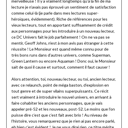
merveilleuse ! Il y a vraiment longtemps qu’à la fin de ma
lecture je n’avais pas éprouvé un sentiment de satisfaction
comme celui-là (je parle dans mes lectures super-
héroïques, évidemment). Riche de références pour les
vieux lecteurs, tout en apportant suffisamment de crédit
aux personnages pour les introduire à un nouveau lecteur,
ce DC Univers fait le job parfaitement ! On ne va pas se
mentir, Geoff Johns, n’est à mon avis pas étranger à cette
réussite ! Le Monsieur est quand même connu pour de
très bons runs dans d’autres univers, comme Superman,
Green Lantern ou encore Aquaman ! Donc oui, le Monsieur
sait de quoi il cause et surtout, comment il faut causer !
Alors attention, toi, nouveau lecteur, ou toi, ancien lecteur,
avec ce relaunch, point de méga baston, d’explosion en
tout genre et de super vilains superpuissants. Ce récit
sert vraiment à introduire le nouvel univers, en arrivant à
faire cohabiter les anciens personnages, que je vais
appeler pré-52 et les nouveaux, post-52. Le moins que l’on
puisse dire c’est que c’est fait avec brio ! Au niveau de
l’histoire, vous remarquerez que je n’en ai pas encore parlé,
eh bien c’est évident ! Je ne vous dirai rien, ce titre mérite