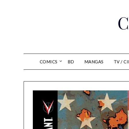
Skip
to
C
content
COMICS
BD
MANGAS
TV / C