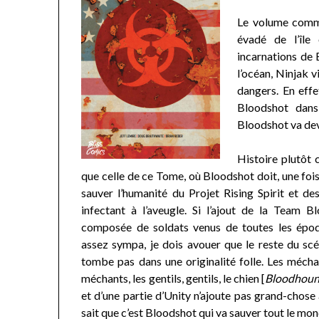
Le volume comme
évadé de l’île 
incarnations de 
l’océan, Ninjak v
dangers. En effet
Bloodshot dans
Bloodshot va devo
Histoire plutôt 
que celle de ce Tome, où Bloodshot doit, une fois
sauver l’humanité du Projet Rising Spirit et de
infectant à l’aveugle. Si l’ajout de la Team Bl
composée de soldats venus de toutes les époq
assez sympa, je dois avouer que le reste du scé
tombe pas dans une originalité folle. Les mécha
méchants, les gentils, gentils, le chien [
Bloodhound 
et d’une partie d’Unity n’ajoute pas grand-chose 
sait que c’est Bloodshot qui va sauver tout le mond