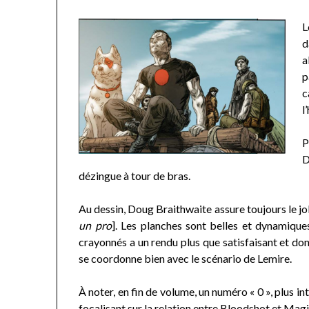
L
d
a
p
c
l
P
D
dézingue à tour de bras.
Au dessin, Doug Braithwaite assure toujours le j
un pro
]. Les planches sont belles et dynamiques
crayonnés a un rendu plus que satisfaisant et do
se coordonne bien avec le scénario de Lemire.
À noter, en fin de volume, un numéro « 0 », plus in
focalisant sur la relation entre Bloodshot et Magi