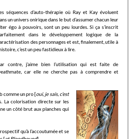
es séquences d’auto-thérapie où Ray et Kay évoluent
ans un univers onirique dans le but d’assumer chacun leur
lter égo à pouvoirs, sont un peu lourdes. Si ça s’inscrit
arfaitement dans le développement logique de la
aractérisation des personnages et est, finalement, utile à
’histoire, c’est un peu fastidieux à lire.
ar contre, j’aime bien l’utilisation qui est faite de
eathmate, car elle ne cherche pas à comprendre et
ob comme un pro [
oui, je sais, c’est
. La colorisation directe sur les
nne un côté brut aux planches qui
trospectif qu’à l’accoutumée et se
c [
et Bloodhound
].