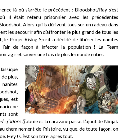
nce là où s’arrête le précédent : Bloodshot/Ray s’est
où il était retenu prisonnier avec les précédentes
Bloodshot. Alors qu’ils dérivent tous sur un radeau dans
ient les secourir afin d’affronter le plus grand de tous les
, le Projet Rising Spirit a décidé de libérer les nanites
 l’air de façon à infecter la population ! La Team
ir agir et sauver une fois de plus le monde entier.
classique
 de plus,
s nanites
oodshot,
ues, est
nario ne
nts sont
: j’adore !]
aboie et la caravane passe. L’ajout de Ninjak
au cheminement de l’histoire, vu que, de toute façon, on
e. Hey ! C’est son titre, après tout.