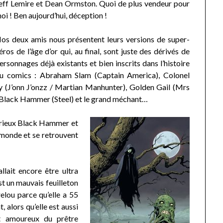
eff Lemire et Dean Ormston. Quoi de plus vendeur pour
oi ! Ben aujourd’hui, déception !
os deux amis nous présentent leurs versions de super-
éros de l’âge d’or qui, au final, sont juste des dérivés de
ersonnages déjà existants et bien inscrits dans l’histoire
u comics : Abraham Slam (Captain America), Colonel
 (J’onn J’onzz / Martian Manhunter), Golden Gail (Mrs
lack Hammer (Steel) et le grand méchant…
stérieux Black Hammer et
 monde et se retrouvent
llait encore être ultra
st un mauvais feuilleton
relou parce qu’elle a 55
, alors qu’elle est aussi
t amoureux du prêtre