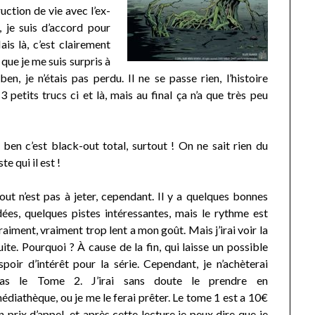
uction de vie avec l’ex-
, je suis d’accord pour
is là, c’est clairement
que je me suis surpris à
en, je n’étais pas perdu. Il ne se passe rien, l’histoire
petits trucs ci et là, mais au final ça n’a que très peu
 ben c’est black-out total, surtout ! On ne sait rien du
e qui il est !
out n’est pas à jeter, cependant. Il y a quelques bonnes
dées, quelques pistes intéressantes, mais le rythme est
raiment, vraiment trop lent a mon goût. Mais j’irai voir la
uite. Pourquoi ? À cause de la fin, qui laisse un possible
spoir d’intérêt pour la série. Cependant, je n’achèterai
as le Tome 2. J’irai sans doute le prendre en
édiathèque, ou je me le ferai prêter. Le tome 1 est a 10€
n prix d’appel, et après cette lecture je peux dire que je