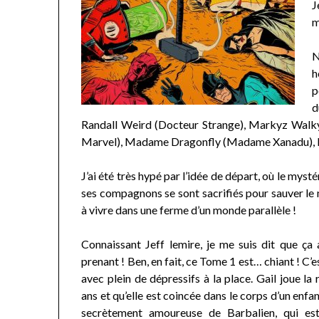
J
m
N
h
p
d
Randall Weird (Docteur Strange), Markyz Walky
Marvel), Madame Dragonfly (Madame Xanadu), B
J’ai été très hypé par l’idée de départ, où le my
ses compagnons se sont sacrifiés pour sauver le
à vivre dans une ferme d’un monde parallèle !
Connaissant Jeff lemire, je me suis dit que ça a
prenant ! Ben, en fait, ce Tome 1 est… chiant ! C’e
avec plein de dépressifs à la place. Gail joue la 
ans et qu’elle est coincée dans le corps d’un enfant
secrètement amoureuse de Barbalien, qui es