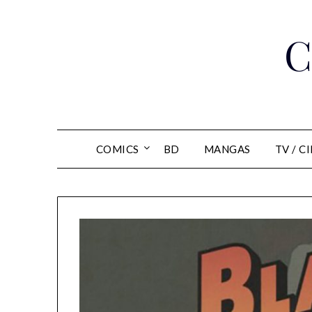
Skip
to
C
content
COMICS
BD
MANGAS
TV / C