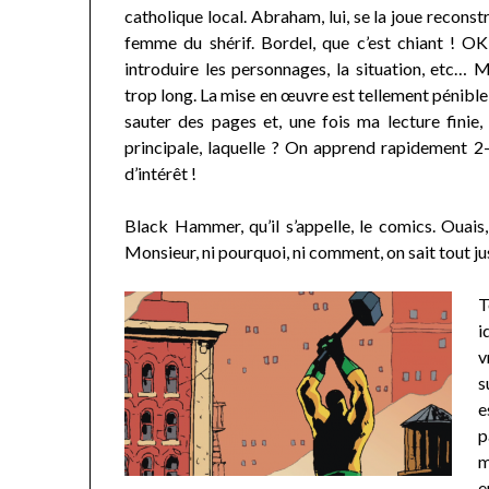
catholique local. Abraham, lui, se la joue reconstr
femme du shérif. Bordel, que c’est chiant ! OK
introduire les personnages, la situation, etc… Ma
trop long. La mise en œuvre est tellement pénible 
sauter des pages et, une fois ma lecture finie, b
principale, laquelle ? On apprend rapidement 2-3 
d’intérêt !
Black Hammer, qu’il s’appelle, le comics. Ouais,
Monsieur, ni pourquoi, ni comment, on sait tout just
T
i
v
s
e
p
m
e