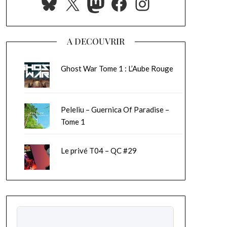
Bluesky
X
Mastodon
Facebook
Instagram
A DECOUVRIR
Ghost War Tome 1 : L’Aube Rouge
Peleliu – Guernica Of Paradise –
Tome 1
Le privé T04 – QC #29