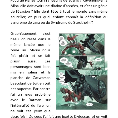
Food de Harley Quinn ? Gâchis de sushis ! Revenons-en à
Alina, elle doit avoir une dizaine d’années, et c’est un génie
de l’évasion ? Elle tient tête à tout le monde sans même
sourciller, et puis quel enfant connaît la définition du
syndrome de Lima ou du Syndrome de Stockholm ?
Graphiquement, c’est
beau, on reste dans la
même lancée que le
tome un. Marini nous
fait plaisir et se fait
plaisir aussi. Les
personnages sont bien
mis en valeur et la
planche de Catwoman
basculant de toit en toit
est superbe. Par contre
j’ai un gros problème
avec le Batman sur
l’intégralité du livre, on
ne voit ces yeux que
deux fois ! Du coup j’ai fait une fixette là-dessus, et on voit