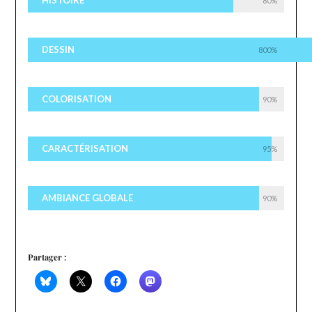
80%
DESSIN
800%
COLORISATION
90%
CARACTÉRISATION
95%
AMBIANCE GLOBALE
90%
Partager :