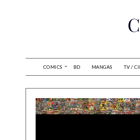
Skip
to
C
content
COMICS
BD
MANGAS
TV / C