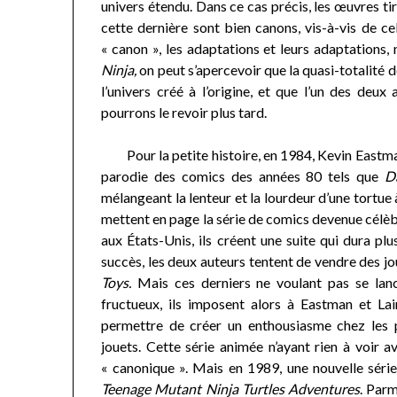
univers étendu. Dans ce cas précis, les œuvres t
cette dernière sont bien canons, vis-à-vis de cel
« canon », les adaptations et leurs adaptations, 
Ninja,
on peut s’apercevoir que la quasi-totalité d
l’univers créé à l’origine, et que l’un des de
pourrons le revoir plus tard.
Pour la petite histoire, en 1984, Kevin Eastma
parodie des comics des années 80 tels que
D
mélangeant la lenteur et la lourdeur d’une tortue à
mettent en page la série de comics devenue célè
aux États-Unis, ils créent une suite qui dura pl
succès, les deux auteurs tentent de vendre des j
Toys.
Mais ces derniers ne voulant pas se lanc
fructueux, ils imposent alors à Eastman et La
permettre de créer un enthousiasme chez les p
jouets. Cette série animée n’ayant rien à voir a
« canonique ». Mais en 1989, une nouvelle série
Teenage Mutant Ninja Turtles Adventures
. Parm