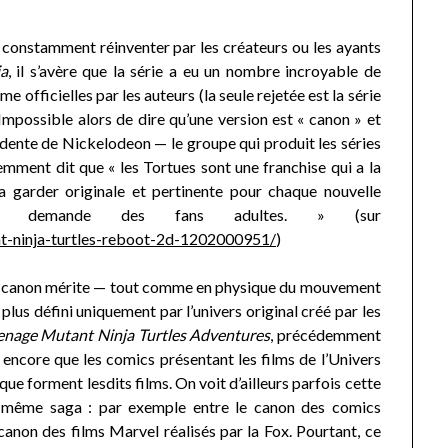
constamment réinventer par les créateurs ou les ayants
ja
, il s’avère que la série a eu un nombre incroyable de
 officielles par les auteurs (la seule rejetée est la série
possible alors de dire qu’une version est « canon » et
idente de Nickelodeon — le groupe qui produit les séries
ment dit que « les Tortues sont une franchise qui a la
 garder originale et pertinente pour chaque nouvelle
t la demande des fans adultes. » (sur
nt-ninja-turtles-reboot-2d-1202000951/
)
e canon mérite — tout comme en physique du mouvement
t plus défini uniquement par l’univers original créé par les
enage Mutant Ninja Turtles Adventures
, précédemment
 encore que les comics présentant les films de l’Univers
 forment lesdits films. On voit d’ailleurs parfois cette
une même saga : par exemple entre le canon des comics
canon des films Marvel réalisés par la Fox. Pourtant, ce