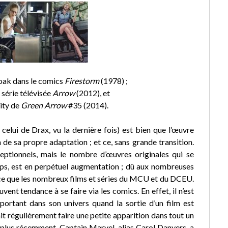
Smoak dans le comics
Firestorm
(1978)
;
a série télévisée
Arrow
(2012), et
city de
Green Arrow
#35 (2014).
i de Drax, vu la dernière fois) est bien que l’œuvre
n de sa propre adaptation ; et ce, sans grande transition.
ceptionnels, mais le nombre d’œuvres originales qui se
mps, est en perpétuel augmentation ; dû aux nombreuses
t-ce que les nombreux films et séries du MCU et du DCEU.
ent tendance à se faire via les comics. En effet, il n’est
portant dans son univers quand la sortie d’un film est
t régulièrement faire une petite apparition dans tout un
t plus récemment, Captain Marvel, alias Carol Danvers, a