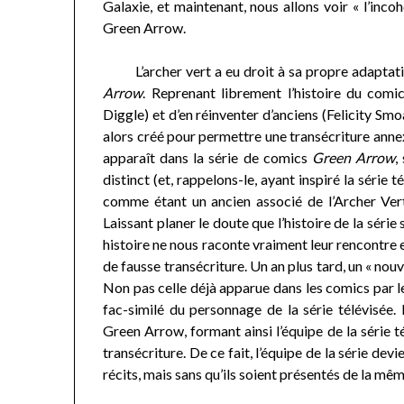
Galaxie, et maintenant, nous allons voir « l’inc
Green Arrow.
L’archer vert a eu droit à sa propre adaptatio
Arrow
. Reprenant librement l’histoire du comi
Diggle) et d’en réinventer d’anciens (Felicity Smo
alors créé pour permettre une transécriture ann
apparaît dans la série de comics
Green Arrow
,
distinct (et, rappelons-le, ayant inspiré la série 
comme étant un ancien associé de l’Archer Vert,
Laissant planer le doute que l’histoire de la série
histoire ne nous raconte vraiment leur rencontre e
de fausse transécriture. Un an plus tard, un « nou
Non pas celle déjà apparue dans les comics par l
fac-similé du personnage de la série télévisée.
Green Arrow, formant ainsi l’équipe de la série té
transécriture. De ce fait, l’équipe de la série d
récits, mais sans qu’ils soient présentés de la mê