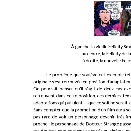
À gauche, la vieille Felicity 
au centre, la Felicity de l
à droite, la nouvelle Feli
Le problème que soulève cet exemple (et celu
originale s’est retrouvée en position d’adaptatio
On pourrait penser qu’il s’agit de deux cas ex
retrouvent dans cette position, ces derniers te
adaptations qui pullulent — que ce soit ne serai
Sans compter que la promotion d’un film aura souv
pas rare de voir un personnage devenir très im
proche : le personnage de Docteur Strange passai
tas d’autres comics avant sa sortie au cinéma, e