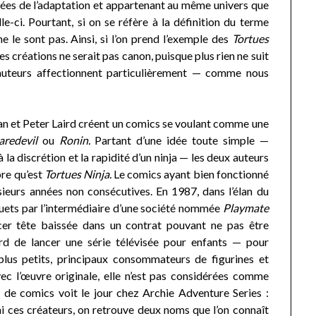
irées de l’adaptation et appartenant au même univers que
le-ci. Pourtant, si on se réfère à la définition du terme
ne le sont pas. Ainsi, si l’on prend l’exemple des
Tortues
es créations ne serait pas canon, puisque plus rien ne suit
ux auteurs affectionnent particulièrement — comme nous
n et Peter Laird créent un comics se voulant comme une
aredevil
ou
Ronin.
Partant d’une idée toute simple —
 la discrétion et la rapidité d’un ninja — les deux auteurs
bre qu’est
Tortues Ninja.
Le comics ayant bien fonctionné
usieurs années non consécutives. En 1987, dans l’élan du
ouets par l’intermédiaire d’une société nommée
Playmate
er tête baissée dans un contrat pouvant ne pas être
ird de lancer une série télévisée pour enfants — pour
lus petits, principaux consommateurs de figurines et
vec l’œuvre originale, elle n’est pas considérées comme
 de comics voit le jour chez Archie Adventure Series :
i ces créateurs, on retrouve deux noms que l’on connaît