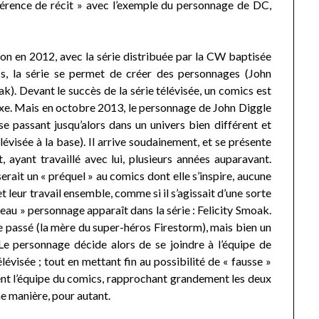
ohérence de récit » avec l’exemple du personnage de DC,
n en 2012, avec la série distribuée par la CW baptisée
cs, la série se permet de créer des personnages (John
ak). Devant le succès de la série télévisée, un comics est
exe. Mais en octobre 2013, le personnage de John Diggle
 se passant jusqu’alors dans un univers bien différent et
télévisée à la base). Il arrive soudainement, et se présente
 ayant travaillé avec lui, plusieurs années auparavant.
 serait un « préquel » au comics dont elle s’inspire, aucune
t leur travail ensemble, comme si il s’agissait d’une sorte
veau » personnage apparaît dans la série : Felicity Smoak.
e passé (la mère du super-héros Firestorm), mais bien un
 Le personnage décide alors de se joindre à l’équipe de
lévisée ; tout en mettant fin au possibilité de « fausse »
evient l’équipe du comics, rapprochant grandement les deux
me manière, pour autant.