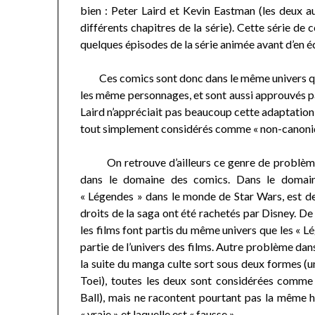
bien : Peter Laird et Kevin Eastman (les deux au
différents chapitres de la série). Cette série d
quelques épisodes de la série animée avant d’en écr
Ces comics sont donc dans le même univers que l
les même personnages, et sont aussi approuvés pa
Laird n’appréciait pas beaucoup cette adaptation
tout simplement considérés comme « non-canoniq
On retrouve d’ailleurs ce genre de problèmes
dans le domaine des comics. Dans le domain
« Légendes » dans le monde de Star Wars, est d
droits de la saga ont été rachetés par Disney. De 
les films font partis du même univers que les « L
partie de l’univers des films. Autre problème da
la suite du manga culte sort sous deux formes (
Toei), toutes les deux sont considérées comme 
Ball), mais ne racontent pourtant pas la même hi
« vraie » et laquelle est « fausse ».