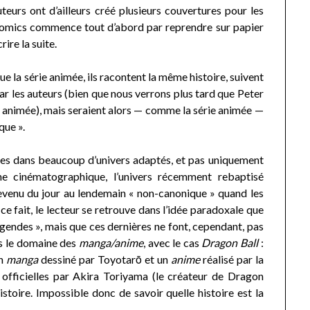
teurs ont d’ailleurs créé plusieurs couvertures pour les
e comics commence tout d’abord par reprendre sur papier
ire la suite.
a série animée, ils racontent la même histoire, suivent
r les auteurs (bien que nous verrons plus tard que Peter
 animée), mais seraient alors — comme la série animée —
ue ».
 dans beaucoup d’univers adaptés, et pas uniquement
e cinématographique, l’univers récemment rebaptisé
evenu du jour au lendemain « non-canonique » quand les
ce fait, le lecteur se retrouve dans l’idée paradoxale que
égendes », mais que ces dernières ne font, cependant, pas
ns le domaine des
manga/anime
, avec le cas
Dragon Ball
:
un
manga
dessiné par Toyotarō et un
anime
réalisé par la
officielles par Akira Toriyama (le créateur de Dragon
stoire. Impossible donc de savoir quelle histoire est la