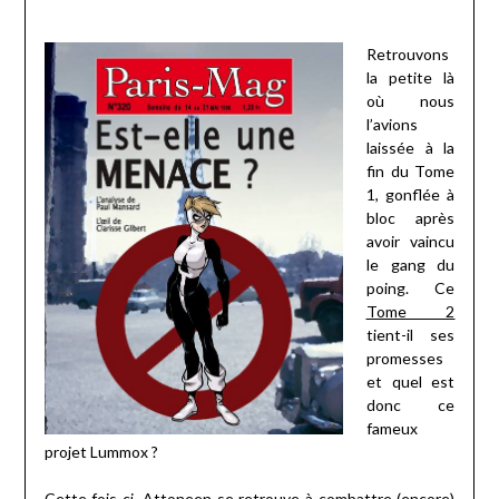
Retrouvons
la petite là
où nous
l’avions
laissée à la
fin du Tome
1, gonflée à
bloc après
avoir vaincu
le gang du
poing. Ce
Tome 2
tient-il ses
promesses
et quel est
donc ce
fameux
projet Lummox ?
Cette fois-ci, Attoneen se retrouve à combattre (encore)