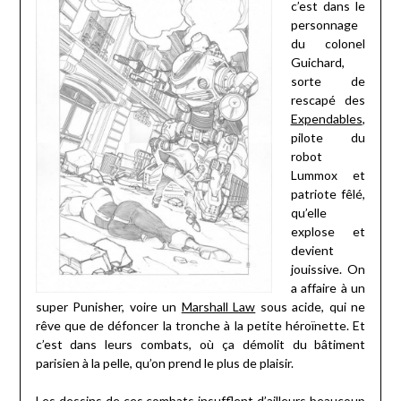
c’est dans le
personnage
du colonel
Guichard,
sorte de
rescapé des
Expendables
,
pilote du
robot
Lummox et
patriote fêlé,
qu’elle
explose et
devient
jouissive. On
a affaire à un
super Punisher, voire un
Marshall Law
sous acide, qui ne
rêve que de défoncer la tronche à la petite héroïnette. Et
c’est dans leurs combats, où ça démolit du bâtiment
parisien à la pelle, qu’on prend le plus de plaisir.
Les dessins de ces combats insufflent d’ailleurs beaucoup