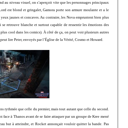
and au niveau visuel, on s’aperçoit vite que les personnages principaux
-Lord est blond et gringalet, Gamora porte son armure moulante et a le
es yeux jaunes et concaves. Au contraire, les Nova empruntent bien plus
se retrouve blanche et surtout capable de ressentir les émotions des
 plus cool dans les comics). À côté de ça, on peut voir plusieurs autres
peut lire Peter, envoyés par l’Église de la Vérité, Cosmo et Howard.
oins rythmée que celle du premier, mais tout autant que celle du second.
ient face à Thanos avant de se faire attaquer par un groupe de Kree mené
u but à atteindre, et Rocket annonçait vouloir quitter la bande. Pas