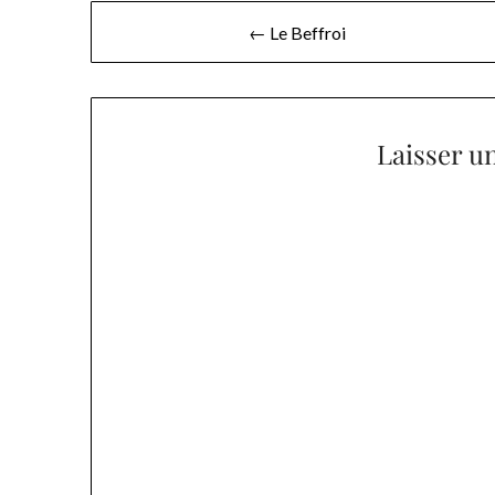
Navigation
← Le Beffroi
de
l’article
Laisser u