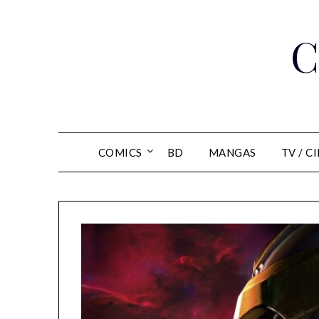
Skip
to
C
content
COMICS
BD
MANGAS
TV / C