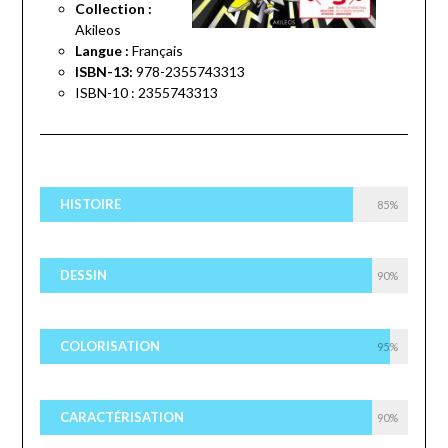
Collection :
Akileos
Langue :
Français
ISBN-13:
978-2355743313
ISBN-10 : 2355743313
HISTOIRE
85%
DESSIN
90%
COLORISATION
95%
CARACTÉRISATION
90%