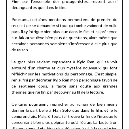
Finn
par l’ensemble des protagonistes, restent aussi
dérangeantes que dans le film.
Pourtant, certaines mentions permettent de prendre du
recul et de se demander si tout ça tombe vraiment de nulle
part.
Rey
intrigue bien plus que dans le film et sa présence
sur
Jakku
soulève bien plus de questions, alors même que
certaines personnes semblent s’intéresser à elle plus que
de raison.
Le gros plus revient cependant à
Kylo Ren
, qui se voit
entouré d’un charme et d’un mystère nouveaux, qui font
réfléchir sur les motivations du personnage. C’est simple,
j’en ai fini par décréter
Kylo Ren
mon personnage favori de
ce septième opus, la faute sans doute aux grandes
théories que j’ai fini par découvrir au fil de la lecture.
Certains pourraient reprocher au roman de bien moins
donner la part belle à
Han Solo
que dans le film, et je le
comprendrais. Malgré tout, j’ai trouvé la fin de l’intrigue le
concernant bien plus poignante qu’à l’écran. La faute à un
dialogue avec
Leia
bien plus développé et à la conclusion