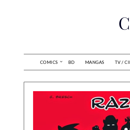
Skip
to
C
content
COMICS
BD
MANGAS
TV / C