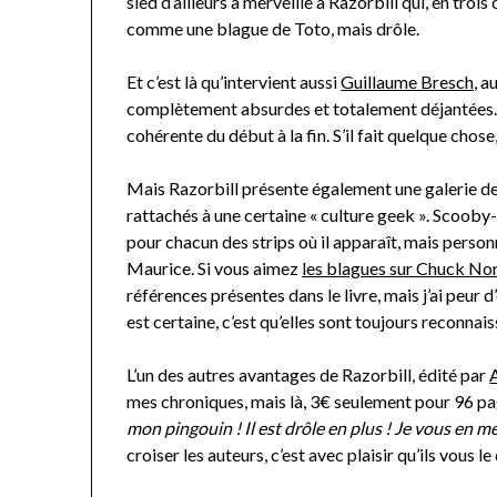
sied d’ailleurs à merveille à Razorbill qui, en troi
comme une blague de Toto, mais drôle.
Et c’est là qu’intervient aussi
Guillaume Bresch
, a
complètement absurdes et totalement déjantées. La
cohérente du début à la fin. S’il fait quelque chos
Mais Razorbill présente également une galerie d
rattachés à une certaine « culture geek ». Scooby-B
pour chacun des strips où il apparaît, mais perso
Maurice. Si vous aimez
les blagues sur Chuck Nor
références présentes dans le livre, mais j’ai peur
est certaine, c’est qu’elles sont toujours reconna
L’un des autres avantages de Razorbill, édité par
A
mes chroniques, mais là, 3€ seulement pour 96 page
mon pingouin ! Il est drôle en plus ! Je vous en me
croiser les auteurs, c’est avec plaisir qu’ils vous 