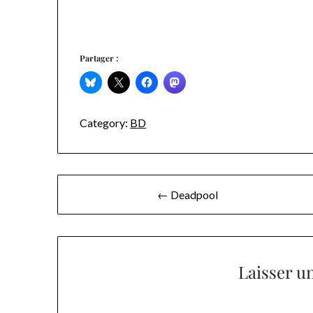
Partager :
Category:
BD
Navigation
← Deadpool
de
l’article
Laisser u