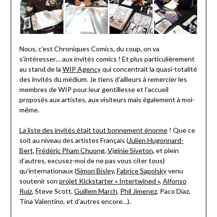
Nous, c’est Chroniques Comics, du coup, on va
s’intéresser… aux invités comics ! Et plus particulièrement
au stand de la
WIP Agency
qui concentrait la quasi-totalité
des invités du médium. Je tiens d’ailleurs à remercier les
membres de WIP pour leur gentillesse et l’accueil
proposés aux artistes, aux visiteurs mais également à moi-
même.
La liste des invités était tout bonnement énorme
! Que ce
soit au niveau des artistes Français (
Julien Hugonnard-
Bert
,
Frédéric Pham Chuong
,
Viginie Siveton
, et plein
d’autres, excusez-moi de ne pas vous citer tous)
qu’internationaux (
Simon Bisley
,
Fabrice Sapolsky
venu
soutenir son
projet Kickstarter « Intertwined »
,
Alfonso
Ruiz
, Steve Scott,
Guillem March
,
Phil Jimenez
, Paco Diaz,
Tina Valentino, et d’autres encore…).