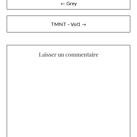
← Grey
de
l’article
TMNT – Vol1 →
Laisser un commentaire