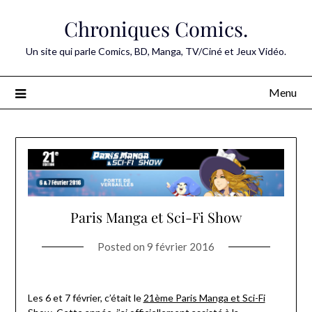
Skip
Chroniques Comics.
to
content
Un site qui parle Comics, BD, Manga, TV/Ciné et Jeux Vidéo.
Menu
Paris Manga et Sci-Fi Show
Posted on
9 février 2016
Les 6 et 7 février, c’était le
21ème Paris Manga et Sci-Fi