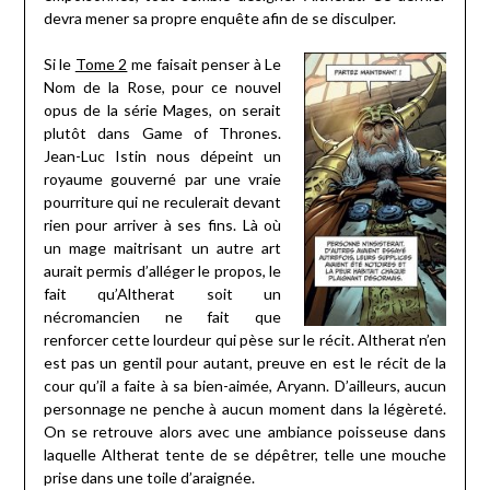
devra mener sa propre enquête afin de se disculper.
Si le
Tome 2
me faisait penser à Le
Nom de la Rose, pour ce nouvel
opus de la série Mages, on serait
plutôt dans Game of Thrones.
Jean-Luc Istin nous dépeint un
royaume gouverné par une vraie
pourriture qui ne reculerait devant
rien pour arriver à ses fins. Là où
un mage maitrisant un autre art
aurait permis d’alléger le propos, le
fait qu’Altherat soit un
nécromancien ne fait que
renforcer cette lourdeur qui pèse sur le récit. Altherat n’en
est pas un gentil pour autant, preuve en est le récit de la
cour qu’il a faite à sa bien-aimée, Aryann. D’ailleurs, aucun
personnage ne penche à aucun moment dans la légèreté.
On se retrouve alors avec une ambiance poisseuse dans
laquelle Altherat tente de se dépêtrer, telle une mouche
prise dans une toile d’araignée.