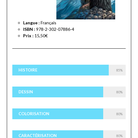
Langue :
Français
ISBN :
978-2-302-07886-4
Prix :
15,50€
HISTOIRE
85%
DESSIN
80%
COLORISATION
80%
CARACTÉRISATION
80%