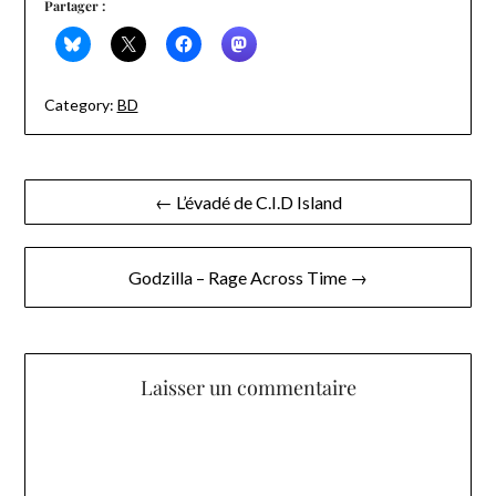
Partager :
Category:
BD
Navigation
← L’évadé de C.I.D Island
de
l’article
Godzilla – Rage Across Time →
Laisser un commentaire