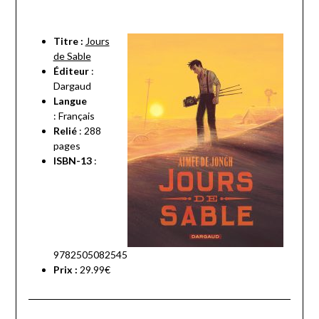
Titre :
Jours
de Sable
Éditeur
:
Dargaud
Langue
:
Français
Relié
:
288
pages
ISBN-13
:
9782505082545
Prix
:
29.99€