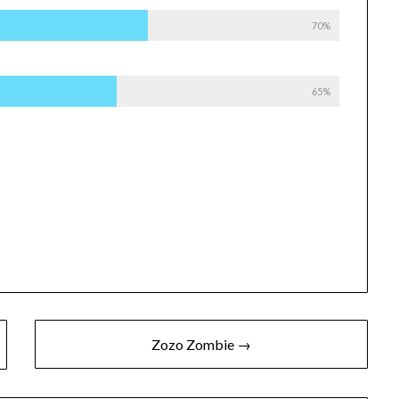
70%
65%
Zozo Zombie →