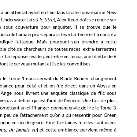
 à un attentat ayant eu lieu dans la cité sous-marine New
 Underwater [
d’où le titre
], Alex Reed doit se rendre sur
e sous couverture pour enquêter. Il se trouve que le
puscule humain pro-séparatistes « La Terre est à nous » a
ndiqué l’attaque. Mais pourquoi s’en prendre à cette
ible cité de chercheurs de toutes races, extra-terrestres
s? La réponse réside peut-être en Jenna, une fillette de 8
dont le cerveau mutant attise les convoitises.
ù le Tome 1 nous servait du Blade Runner, changement
biance pour celui-ci et on file direct dans un Abyss en
 Ange nous livrent une enquête classique de flic sous
e pas à définir qui est l’ami de l’ennemi. Une fois de plus,
omettant un cliffhanger donnant envie de lire le Tome 3.
n peu de l’attachement qu’on a pu ressentir pour Green
onne en rien le genre. Pire! Certaines ficelles sont usées
uu, du jamais vu
] et cette ambiance parvient même à