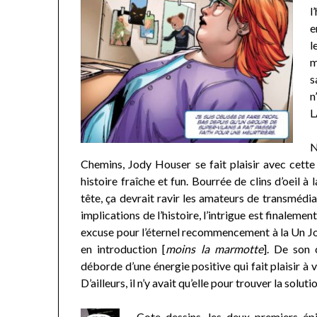
l
e
l
m
s
n
L
N
Chemins, Jody Houser se fait plaisir avec cett
histoire fraîche et fun. Bourrée de clins d’oeil à
tête, ça devrait ravir les amateurs de transmédi
implications de l’histoire, l’intrigue est finalemen
excuse pour l’éternel recommencement à la Un Jou
en introduction [
moins la marmotte
]. De son 
déborde d’une énergie positive qui fait plaisir à 
D’ailleurs, il n’y avait qu’elle pour trouver la solut
Cote dessins, les deux premiers é