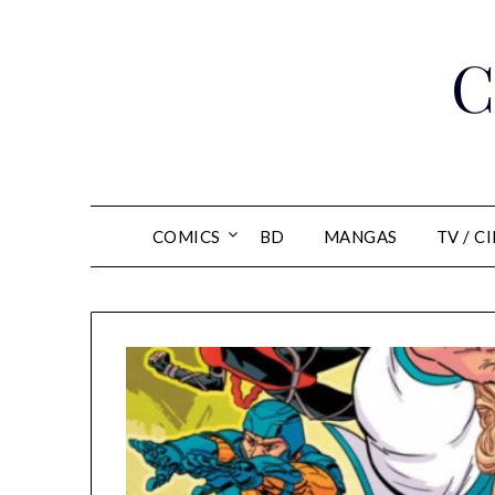
Skip
to
C
content
COMICS
BD
MANGAS
TV / C