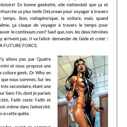
’histoire! En bonne geekette, elle n’attendait que ça et
nfourche sa plus belle DeLorean pour voyager à travers
e temps. Bon, métaphorique, la voiture, mais quand
ême, ça claque de voyager à travers le temps pour
auver le continuum, non? Sauf que, non, les deux héroïnes
’y arrivent pas. Il va falloir demander de l’aide et créer :
A FUTURE FORCE.
’y allons pas par Quatre
e mini et nous propose une
 la culture geek, Dr Who en
a que nous sommes. Sur les
t très secondaire, étant une
r Sans Fin, dont je parlais
côté, Faith reste Faith et
voir, même dans l’adversité.
ion à cette quête.
pisodes, ayant en commun