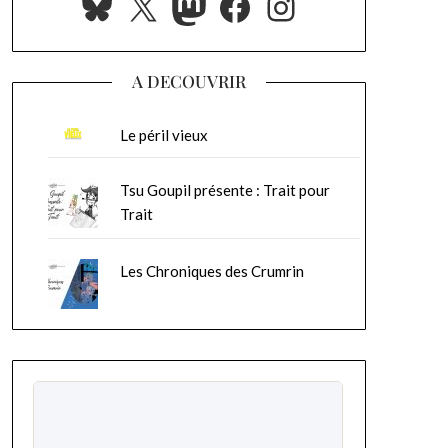
Bluesky
X
Mastodon
Facebook
Instagram
A DECOUVRIR
Le péril vieux
Tsu Goupil présente : Trait pour
Trait
Les Chroniques des Crumrin