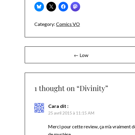
Category:
Comics VO
Navigation
← Low
de
l’article
1 thought on “
Divinity
”
Cara
dit :
25 avril 2015 à 11:15 AM
Merci pour cette review, ça m’a vraiment do
de mystère…..