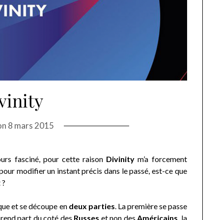
vinity
on
8 mars 2015
urs fasciné, pour cette raison
Divinity
m’a forcement
 pour modifier un instant précis dans le passé, est-ce que
 ?
ique et se découpe en
deux parties
. La première se passe
n prend part du coté des
Russes
et non des
Américains
, la