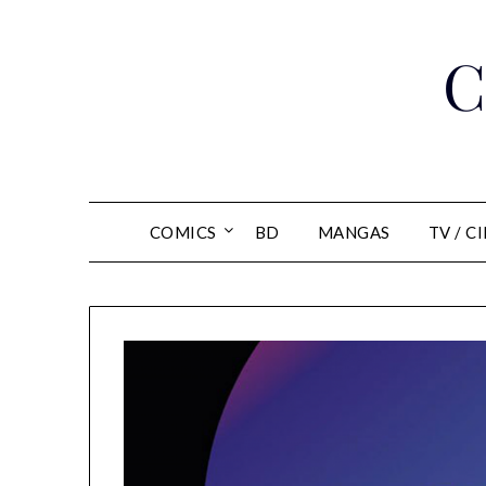
Skip
to
C
content
COMICS
BD
MANGAS
TV / C