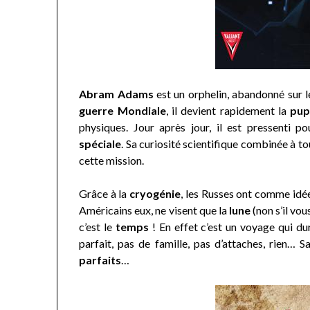
Abram Adams
est un orphelin, abandonné sur l
guerre Mondiale
, il devient rapidement la
pupi
physiques. Jour après jour, il est pressenti p
spéciale
. Sa curiosité scientifique combinée à tou
cette mission.
Grâce à la
cryogénie
, les Russes ont comme idé
Américains eux, ne visent que la
lune
(non s’il vou
c’est le
temps
! En effet c’est un voyage qui du
parfait, pas de famille, pas d’attaches, rien… S
parfaits
…