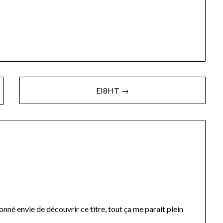
EI8HT →
nné envie de découvrir ce titre, tout ça me parait plein