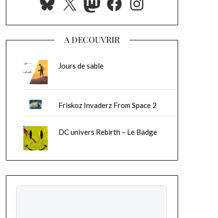
Bluesky
X
Mastodon
Facebook
Instagram
A DECOUVRIR
Jours de sable
Friskoz Invaderz From Space 2
DC univers Rebirth – Le Badge