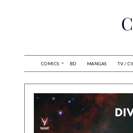
Skip
to
C
content
COMICS
BD
MANGAS
TV / C