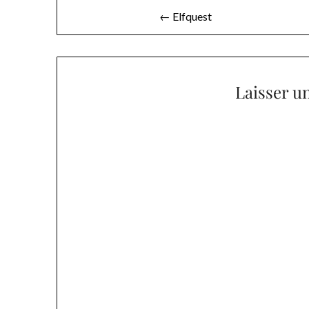
Navigation
← Elfquest
de
l’article
Laisser u