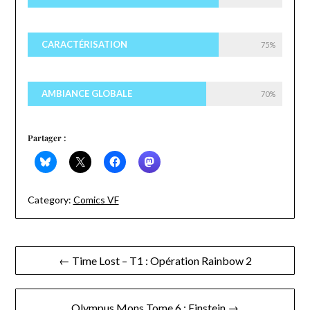
CARACTÉRISATION
75%
AMBIANCE GLOBALE
70%
Partager :
Category:
Comics VF
Navigation
← Time Lost – T1 : Opération Rainbow 2
de
l’article
Olympus Mons Tome 6 : Einstein →