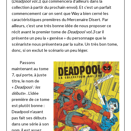
(
Deadpool vol.3
, qui commencera d’ailleurs dans la
collection à partir du prochain envoi). Et c’est un parfait
commencement car on sent que Way a bien cerné les
caractéristiques premières du Mercenaire Disert. Par
ailleurs, c’est une très bonne idée de nous proposer ce
récit avant le premier tome de
Deadpool vol.3
car il
présente un peu la « genèse » du personnage que le
scénariste nous présentera par la suite. Un très bon tome,
donc, si on exclut le scénario un peu léger.
Passons
maintenant au tome
7, qui porte, à juste
titre, le nom de
«
Deadpool : les
débuts
« . L’idée
première de ce tome
est plutôt bonne :
Deadpool n’ayant
pas fait ses débuts
dans une série à son
nom, il est assez