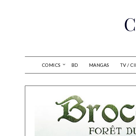
Skip
to
C
content
COMICS
BD
MANGAS
TV / C