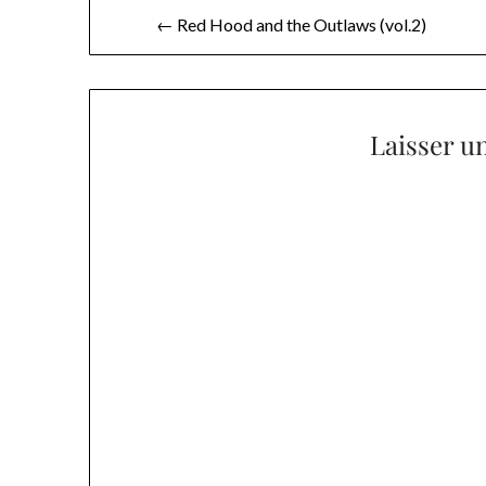
Navigation
← Red Hood and the Outlaws (vol.2)
de
l’article
Laisser u