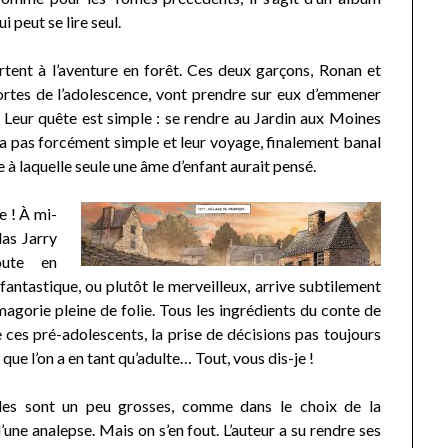
ui peut se lire seul.
artent à l’aventure en forêt. Ces deux garçons, Ronan et
ortes de l’adolescence, vont prendre sur eux d’emmener
. Leur quête est simple : se rendre au Jardin aux Moines
era pas forcément simple et leur voyage, finalement banal
e à laquelle seule une âme d’enfant aurait pensé.
e ! À mi-
as Jarry
oute en
fantastique, ou plutôt le merveilleux, arrive subtilement
agorie pleine de folie. Tous les ingrédients du conte de
tre ces pré-adolescents, la prise de décisions pas toujours
 que l’on a en tant qu’adulte… Tout, vous dis-je !
elles sont un peu grosses, comme dans le choix de la
’une analepse. Mais on s’en fout. L’auteur a su rendre ses