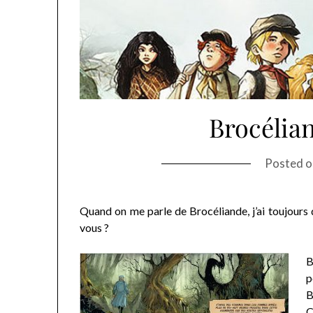
Brocélia
Posted 
Quand on me parle de Brocéliande, j’ai toujours
vous ?
B
p
B
C