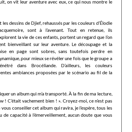
it, on vit leur aventure avec eux, ce qui nous montre le
t les dessins de Djief, rehaussés par les couleurs d’Élodie
acquemoire, sont à l’avenant. Tout en retenue, ils
xplorent la vie de ces enfants, portent un regard que l’on
ent bienveillant sur leur aventure. Le découpage et la
ise en page sont sobres, sans toutefois perdre en
ynamique, pour mieux se révéler une fois que le groupe a
énétré dans Brocéliande. D’ailleurs, les couleurs
entes ambiances proposées par le scénario au fil de la
niquer un album qui m’a transporté. À la fin de ma lecture,
aw ! C’était vachement bien ! ». Croyez-moi, ce n’est pas
vous conseiller cet album qui ravira, je l’espère, tous les
eu de capacité à l’émerveillement, aucun doute que vous