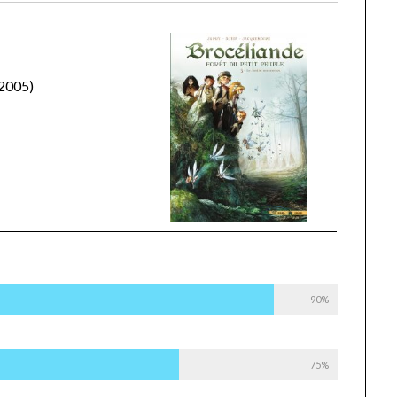
 2005)
90%
75%