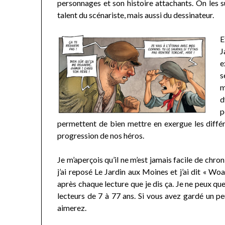
personnages et son histoire attachants. On les su
talent du scénariste, mais aussi du dessinateur.
E
J
e
s
m
d
p
permettent de bien mettre en exergue les différ
progression de nos héros.
Je m’aperçois qu’il ne m’est jamais facile de chro
j’ai reposé Le Jardin aux Moines et j’ai dit « Wo
après chaque lecture que je dis ça. Je ne peux que 
lecteurs de 7 à 77 ans. Si vous avez gardé un p
aimerez.