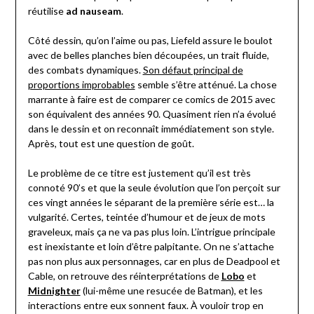
réutilise
ad nauseam
.
Côté dessin, qu’on l’aime ou pas, Liefeld assure le boulot
avec de belles planches bien découpées, un trait fluide,
des combats dynamiques.
Son défaut principal de
proportions improbables
semble s’être atténué. La chose
marrante à faire est de comparer ce comics de 2015 avec
son équivalent des années 90. Quasiment rien n’a évolué
dans le dessin et on reconnaît immédiatement son style.
Après, tout est une question de goût.
Le problème de ce titre est justement qu’il est très
connoté 90’s et que la seule évolution que l’on perçoit sur
ces vingt années le séparant de la première série est… la
vulgarité. Certes, teintée d’humour et de jeux de mots
graveleux, mais ça ne va pas plus loin. L’intrigue principale
est inexistante et loin d’être palpitante. On ne s’attache
pas non plus aux personnages, car en plus de Deadpool et
Cable, on retrouve des réinterprétations de
Lobo
et
Midnighter
(lui-même une resucée de Batman), et les
interactions entre eux sonnent faux. À vouloir trop en