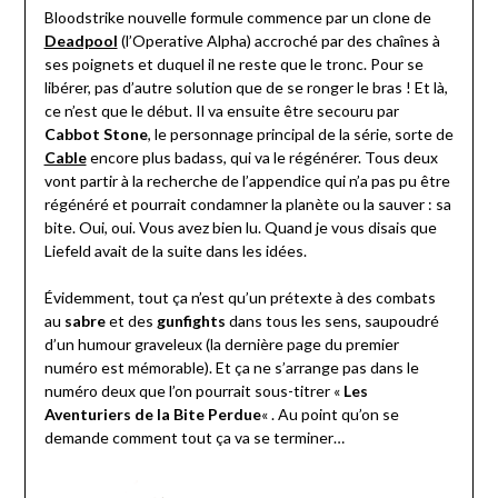
Bloodstrike nouvelle formule commence par un clone de
Deadpool
(l’Operative Alpha) accroché par des chaînes à
ses poignets et duquel il ne reste que le tronc. Pour se
libérer, pas d’autre solution que de se ronger le bras ! Et là,
ce n’est que le début. Il va ensuite être secouru par
Cabbot Stone
, le personnage principal de la série, sorte de
Cable
encore plus badass, qui va le régénérer. Tous deux
vont partir à la recherche de l’appendice qui n’a pas pu être
régénéré et pourrait condamner la planète ou la sauver : sa
bite. Oui, oui. Vous avez bien lu. Quand je vous disais que
Liefeld avait de la suite dans les idées.
Évidemment, tout ça n’est qu’un prétexte à des combats
au
sabre
et des
gunfights
dans tous les sens, saupoudré
d’un humour graveleux (la dernière page du premier
numéro est mémorable). Et ça ne s’arrange pas dans le
numéro deux que l’on pourrait sous-titrer «
Les
Aventuriers de la Bite Perdue
« . Au point qu’on se
demande comment tout ça va se terminer…