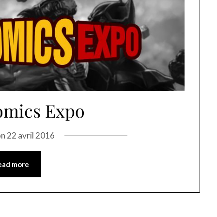
omics Expo
on
22 avril 2016
ead more