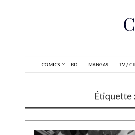
Skip
to
C
content
COMICS
BD
MANGAS
TV / C
Étiquette 