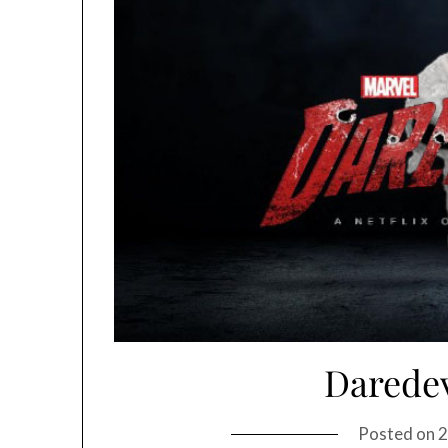
Daredev
Posted on
2