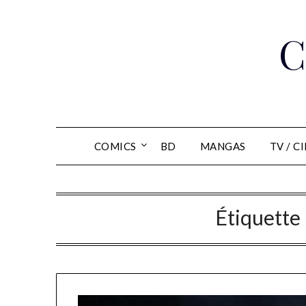
Skip
to
C
content
COMICS
BD
MANGAS
TV / C
Étiquette 